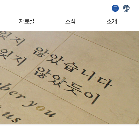
자료실
소식
소개
이용안내
기념관 소식
인사말
소장자료검색
공지사항
일반현황
발간도서
이벤트
조직/업무
추천도서
서포터즈
자료기증
문화예술단체
소개영상
MI/캐릭터