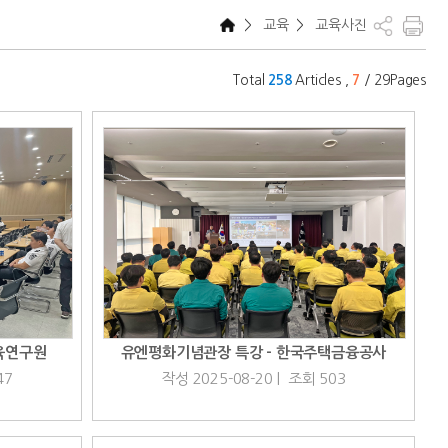
>
교육
>
교육사진
Total
Articles ,
/ 29Pages
258
7
육연구원
유엔평화기념관장 특강 - 한국주택금융공사
47
작성 2025-08-20 | 조회 503