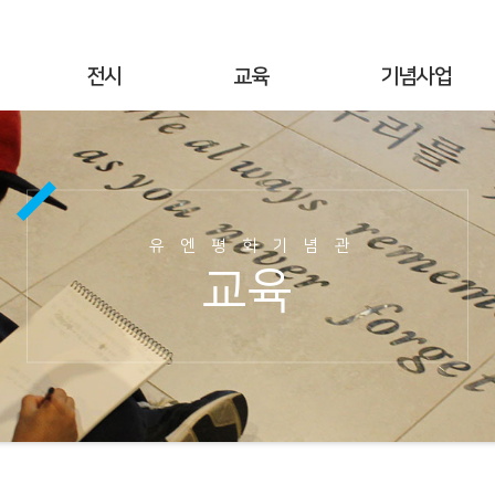
전시
교육
기념사업
상설전시
연간교육
기념행사
기획전시
교육공지
UN군 참전현황
야외전시
현장교육
기념시설정보
유엔평화기념관
사이버전시
온라인 교육
이달의 참전국
교육
6·25전쟁 캠페인
교육사진
이달의 영웅
명예의 전당
교육자료