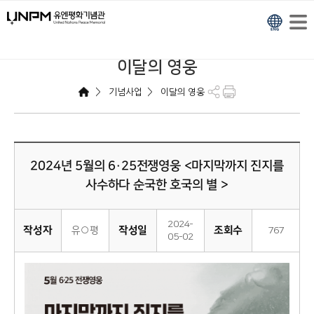
이달의 영웅
>
>
기념사업
이달의 영웅
2024년 5월의 6·25전쟁영웅 <마지막까지 진지를
사수하다 순국한 호국의 별 >
2024-
작성자
작성일
조회수
유○평
767
05-02