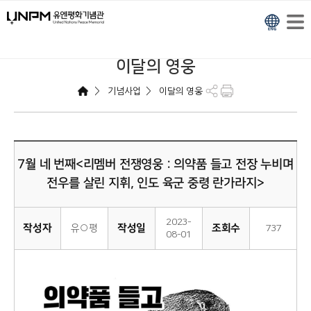
이달의 영웅
>
>
기념사업
이달의 영웅
7월 네 번째<리멤버 전쟁영웅 : 의약품 들고 전장 누비며
전우를 살린 지휘, 인도 육군 중령 란가라지>
2023-
작성자
작성일
조회수
유○평
737
08-01