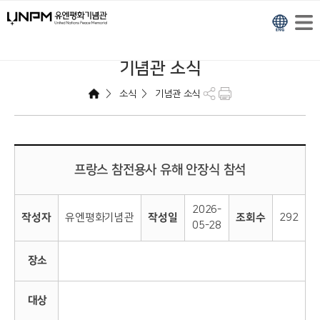
기념관 소식
>
>
소식
기념관 소식
프랑스 참전용사 유해 안장식 참석
2026-
작성자
유엔평화기념관
작성일
조회수
292
05-28
장소
대상