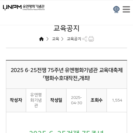
교육공지
>
>
교육
교육공지
2025 6·25전쟁 75주년 유엔평화기념관 교육대축제
「평화수호대작전」개최!
유엔평
2025-
작성자
작성일
조회수
화기념
1,554
04-30
관