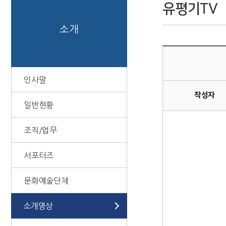
유평기TV
소개
인사말
작성자
일반현황
조직/업무
서포터즈
문화예술단체
소개영상