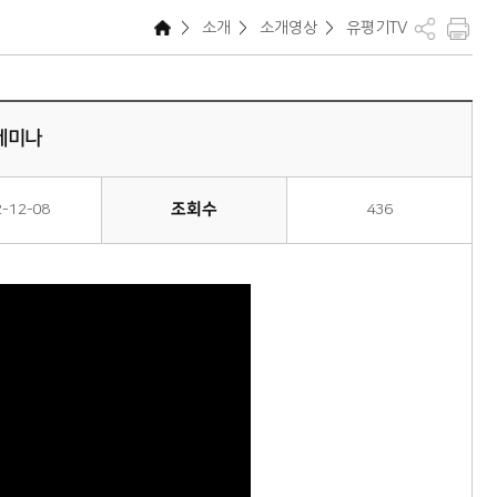
>
소개
>
소개영상
>
유평기TV
 세미나
조회수
2-12-08
436