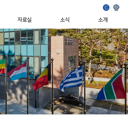
자료실
소식
소개
이용안내
기념관 소식
인사말
소장자료검색
공지사항
일반현황
발간도서
이벤트
조직/업무
추천도서
서포터즈
자료기증
문화예술단체
소개영상
MI/캐릭터