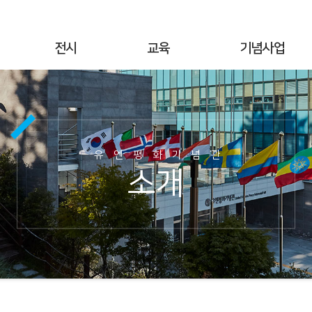
전시
교육
기념사업
상설전시
연간교육
기념행사
기획전시
교육공지
UN군 참전현황
야외전시
현장교육
기념시설정보
유엔평화기념관
사이버전시
온라인 교육
이달의 참전국
소개
6·25전쟁 캠페인
교육사진
이달의 영웅
명예의 전당
교육자료