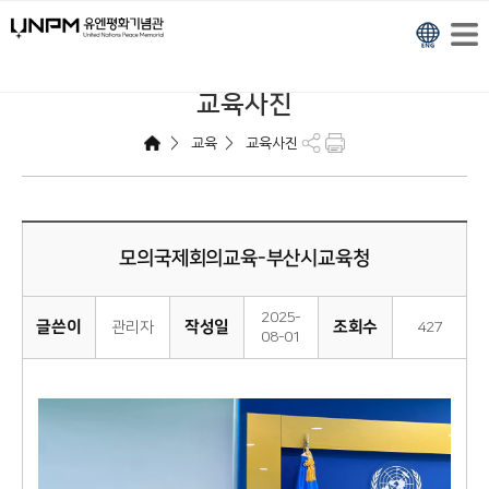
교육사진
>
>
교육
교육사진
모의국제회의교육-부산시교육청
2025-
글쓴이
작성일
조회수
관리자
427
08-01