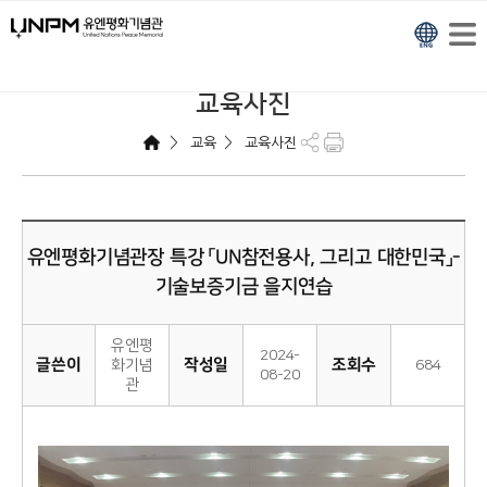
교육사진
>
>
교육
교육사진
유엔평화기념관장 특강 「UN참전용사, 그리고 대한민국」-
기술보증기금 을지연습
유엔평
2024-
글쓴이
작성일
조회수
화기념
684
08-20
관