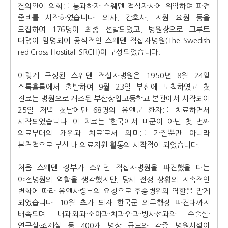
결의안이 의회를 통과하자 스웨덴 적십자사에 위임하여 파견
준비를 시작하였습니다. 의사, 간호사, 지원 요원 등을
모집하여 176명이 최종 선발되었고, 병원장으로 그루트
대령이 임명되어 공식적인 스웨덴 적십자병원(The Swedish
red Cross Hostital: SRCH)이 구성되었습니다.
이렇게 구성된 스웨덴 적십자병원은 1950년 8월 24일
스톡홀름에서 출발하여 9월 23일 부산에 도착하였고 첫
진료는 병원으로 개조된 부산상업고등학교 본관에서 시작되어
25일 저녁 첫날에만 68명의 유엔군 환자를 치료하면서
시작되었습니다. 이 치료는 ‘한국에서 미군이 아닌 첫 번째
의료부대의 개원과 치료’로서 의미를 가질뿐만 아니라
본격적으로 부산 내 의료지원 활동의 시작점이 되었습니다.
처음 스웨덴 정부가 스웨덴 적십자병원을 파견했을 때는
야전병원의 역할을 생각했지만, 당시 전쟁 상황의 지속적인
변화에 따라 유엔사령부의 요청으로 후송병원의 역할을 맡게
되었습니다. 10월 초가 되자 한국군 의무행정 파견대까지
배속되며 내과·외과·소아과·치과·안과·방사선과와 수술실·
연구실·조제실 등 400개 병상 규모와 각종 병원시설이