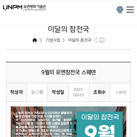
이달의 참전국
>
>
기념사업
이달의 참전국
9월의 유엔참전국 스웨덴
2023-
작성자
작성일
조회수
유○평
1,929
09-01