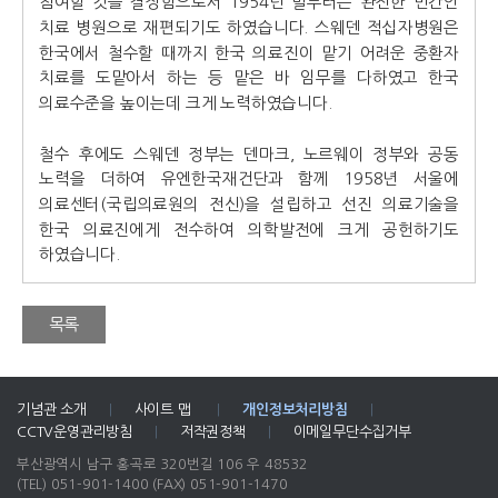
참여할 것을 결정함으로서 1954년 말부터는 완전한 민간인
치료 병원으로 재편되기도 하였습니다. 스웨덴 적십자병원은
한국에서 철수할 때까지 한국 의료진이 맡기 어려운 중환자
치료를 도맡아서 하는 등 맡은 바 임무를 다하였고 한국
의료수준을 높이는데 크게 노력하였습니다.
철수 후에도 스웨덴 정부는 덴마크, 노르웨이 정부와 공동
노력을 더하여 유엔한국재건단과 함께 1958년 서울에
의료센터(국립의료원의 전신)을 설립하고 선진 의료기술을
한국 의료진에게 전수하여 의학발전에 크게 공헌하기도
하였습니다.
목록
기념관 소개
|
사이트 맵
|
개인정보처리방침
|
CCTV운영관리방침
|
저작권정책
|
이메일무단수집거부
부산광역시 남구 홍곡로 320번길 106 우 48532
(TEL) 051-901-1400
(FAX) 051-901-1470