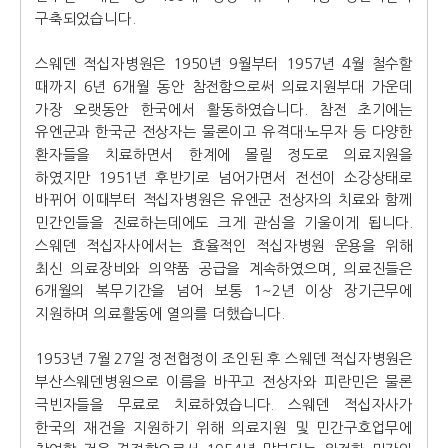
구축되었습니다.
스웨덴 적십자병원은 1950년 9월부터 1957년 4월 철수할
때까지 6년 6개월 동안 참전함으로써 의료지원부대 가운데
가장 오랫동안 한국에서 활동하였습니다. 참전 초기에는
유엔군과 한국군 전상자는 물론이고 유격대·노무자 등 다양한
환자들을 치료하면서 한계에 몰릴 정도로 의료지원을
하였지만 1951년 후반기로 넘어가면서 전선이 소강상태로
바뀌어 이때부터 적십자병원은 유엔군 전상자의 치료와 함께
민간인들을 진료하는데에도 크게 관심을 기울이게 됩니다.
스웨덴 적십자사에서는 효율적인 적십자병원 운용을 위해
최신 의료장비와 의약품 공급을 계속하였으며, 의료진들은
6개월의 복무기간을 넘어 보통 1~2년 이상 장기근무에
지원하며 의료활동에 열의를 더했습니다.
1953년 7월 27일 정전협정이 조인된 후 스웨덴 적십자병원은
부산스웨덴병원으로 이름을 바꾸고 전상자와 피란민은 물론
극빈자들을 무료로 치료하였습니다. 스웨덴 적십자사가
한국의 재건을 지원하기 위해 의료지원 및 민간구호업무에