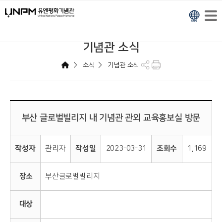
기념관 소식
>
>
소식
기념관 소식
부산 글로벌빌리지 내 기념관 관외 교육홍보실 방문
작성자
관리자
작성일
2023-03-31
조회수
1,169
장소
부산글로벌빌리지
대상