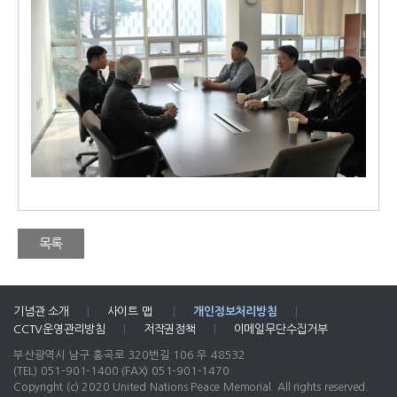
목록
기념관 소개
|
사이트 맵
|
개인정보처리방침
|
CCTV운영관리방침
|
저작권정책
|
이메일무단수집거부
부산광역시 남구 홍곡로 320번길 106 우 48532
(TEL) 051-901-1400
(FAX) 051-901-1470
Copyright (c) 2020 United Nations Peace Memorial. All rights reserved.