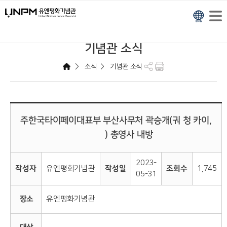
기념관 소식
>
>
소식
기념관 소식
주한국타이페이대표부 부산사무처 곽승개(궈 청 카이,
郭承凱) 총영사 내방
2023-
작성자
유엔평화기념관
작성일
조회수
1,745
05-31
장소
유엔평화기념관