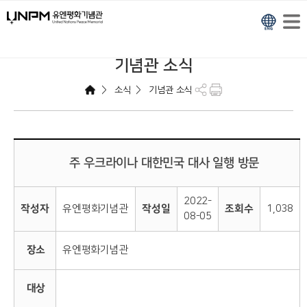
기념관 소식
>
>
소식
기념관 소식
前 주 우크라이나 대한민국 대사 일행 방문
2022-
작성자
유엔평화기념관
작성일
조회수
1,038
08-05
장소
유엔평화기념관
대상