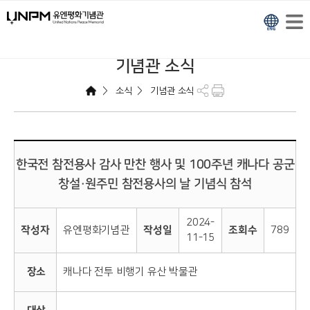
기념관 소식
>
>
소식
기념관 소식
한국전 참전용사 감사 만찬 행사 및 100주년 캐나다 공군
창설·원주민 참전용사의 날 기념식 참석
2024-
작성자
유엔평화기념관
작성일
조회수
789
11-15
장소
캐나다 전투 비행기 유산 박물관