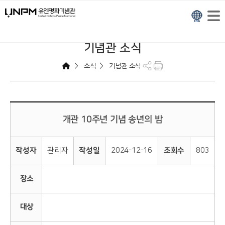
기념관 소식
>
>
소식
기념관 소식
개관 10주년 기념 송년의 밤
작성자
관리자
작성일
2024-12-16
조회수
803
장소
대상