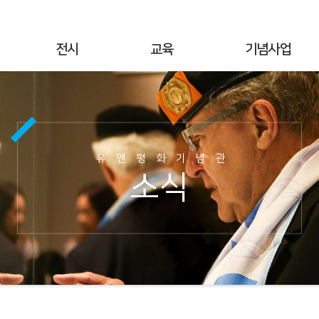
전시
교육
기념사업
상설전시
연간교육
기념행사
기획전시
교육공지
UN군 참전현황
야외전시
현장교육
기념시설정보
유엔평화기념관
사이버전시
온라인 교육
이달의 참전국
소식
6·25전쟁 캠페인
교육사진
이달의 영웅
명예의 전당
교육자료