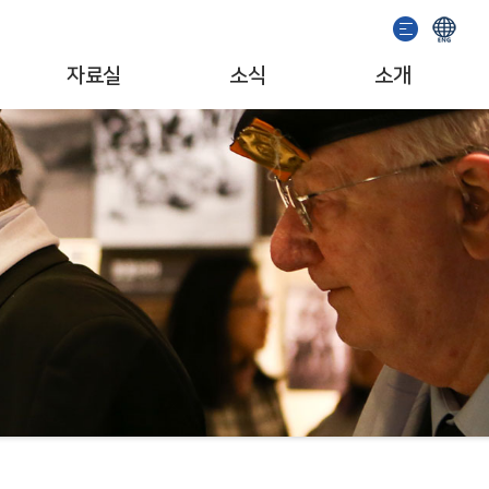
자료실
소식
소개
이용안내
기념관 소식
인사말
소장자료검색
공지사항
일반현황
발간도서
이벤트
조직/업무
추천도서
서포터즈
자료기증
문화예술단체
소개영상
MI/캐릭터