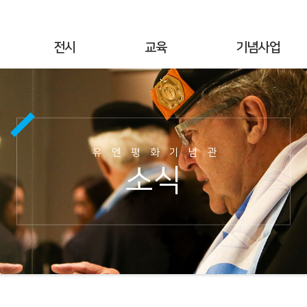
전시
교육
기념사업
상설전시
연간교육
기념행사
기획전시
교육공지
UN군 참전현황
야외전시
현장교육
기념시설정보
유엔평화기념관
사이버전시
온라인 교육
이달의 참전국
소식
6·25전쟁 캠페인
교육사진
이달의 영웅
명예의 전당
교육자료