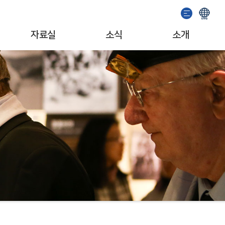
자료실
소식
소개
이용안내
기념관 소식
인사말
소장자료검색
공지사항
일반현황
발간도서
이벤트
조직/업무
추천도서
서포터즈
자료기증
문화예술단체
소개영상
MI/캐릭터