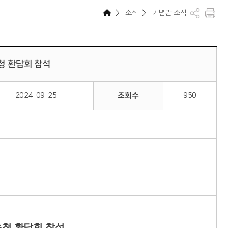
>
소식
>
기념관 소식
청 환담회 참석
2024-09-25
조회수
950
초청 환담회 참석