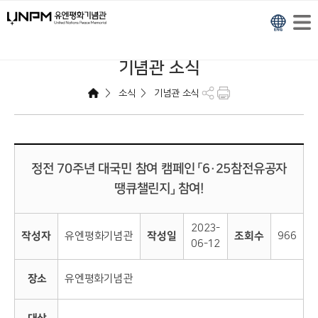
기념관 소식
>
>
소식
기념관 소식
정전 70주년 대국민 참여 캠페인 「6·25참전유공자
땡큐챌린지」 참여!
2023-
작성자
유엔평화기념관
작성일
조회수
966
06-12
장소
유엔평화기념관