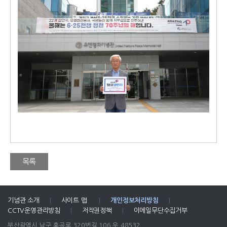
목록
기념관 소개
|
사이트 맵
|
개인정보처리방침
|
CCTV운영관리방침
|
저작권정책
|
이메일무단수집거부
부산광역시 남구 홍곡로 320번길 106 우 48532