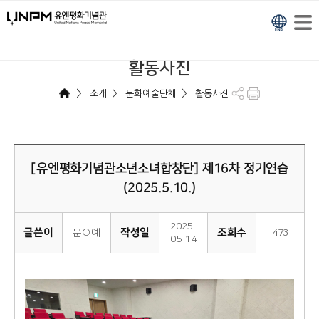
활동사진
>
>
>
소개
문화예술단체
활동사진
[유엔평화기념관소년소녀합창단] 제16차 정기연습
(2025.5.10.)
2025-
글쓴이
작성일
조회수
문○예
473
05-14