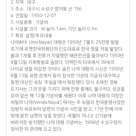
2. 지역 : 대구
3. 주소 : 대구시 수성구 범어동 산 156
4. 건립일 : 1950-12-07
5. 시설종류 : 기념비
6. 시설물 크기 : 비 높이 1.4m, 기단 높이 0.7m
7. 특징·설명/추모내용 :
나야(M.K. Unni Nayar) 대령은 1950년 7월 6·25전쟁 발발
초기에 유엔한국위원단의 인도대표로 한국 땅을 처음 밟았다.
불과 1개월 후 전투가 치열했던 왜관전선을 돌아보다 1950년
8월12일 지뢰폭발로 숨졌다. 이역만리 타국에서 39세의
나이로 생을 마감한 것이다. 숨진 나야 대령의 시신은 1950년
8월 13일 유엔 관계자 등이 참석한 가운데 지금의 대구여고
동편 야산인 속칭 ‘주일골’에서 화장됐다. 당시 조재천 경북
도지사는 그의 뜻을 기리기 위해 전쟁 중에도 불구하고 성금을
모아 같은 해 12월 기념비를 세웠다. 이후 나야 대령의 미망인
비말라 나야(Vimala Nayar) 여사는 주 뉴델리 한국총영사였던
임병직 씨로부터 남편의 기념비 사진을 받고, 17년 만에 이국
땅에 묻힌 남편의 넋을 찾았다. 세월이 지나고 산기슭에
버려지듯 방치됐던 나야 대령 기념비는, 1996년 수성구청이
정비한 뒤 관리해 오고 있다.