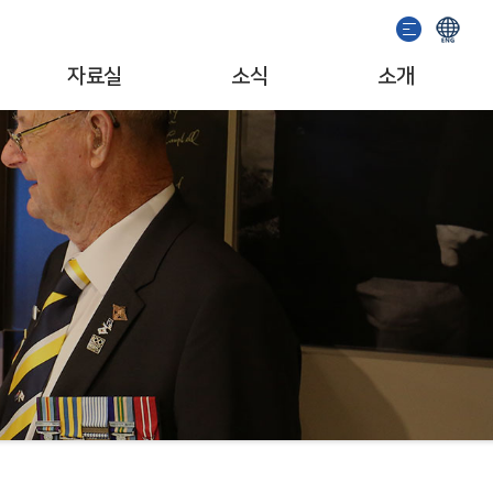
자료실
소식
소개
이용안내
기념관 소식
인사말
소장자료검색
공지사항
일반현황
발간도서
이벤트
조직/업무
추천도서
서포터즈
자료기증
문화예술단체
소개영상
MI/캐릭터