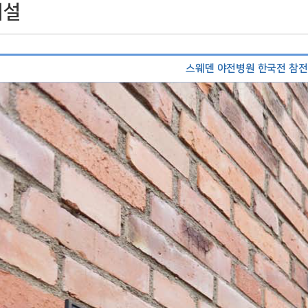
시설
스웨덴 야전병원 한국전 참전