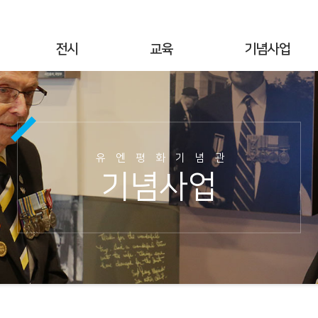
전시
교육
기념사업
상설전시
연간교육
기념행사
기획전시
교육공지
UN군 참전현황
야외전시
현장교육
기념시설정보
유엔평화기념관
사이버전시
온라인 교육
이달의 참전국
기념사업
6·25전쟁 캠페인
교육사진
이달의 영웅
명예의 전당
교육자료