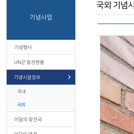
국외 기념
기념사업
기념행사
UN군 참전현황
기념시설정보
국내
국외
이달의 참전국