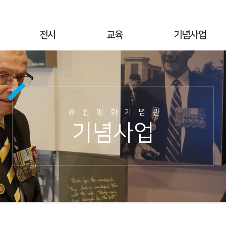
전시
교육
기념사업
상설전시
연간교육
기념행사
기획전시
교육공지
UN군 참전현황
야외전시
현장교육
기념시설정보
유엔평화기념관
사이버전시
온라인 교육
이달의 참전국
기념사업
6·25전쟁 캠페인
교육사진
이달의 영웅
명예의 전당
교육자료