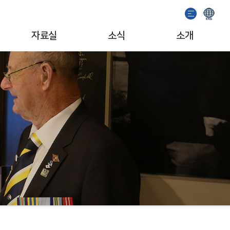
자료실
소식
소개
이용안내
기념관 소식
인사말
소장자료검색
공지사항
일반현황
발간도서
이벤트
조직/업무
추천도서
서포터즈
자료기증
문화예술단체
소개영상
MI/캐릭터