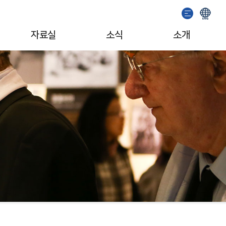
자료실
소식
소개
이용안내
기념관 소식
인사말
소장자료검색
공지사항
일반현황
발간도서
이벤트
조직/업무
추천도서
서포터즈
자료기증
문화예술단체
소개영상
MI/캐릭터