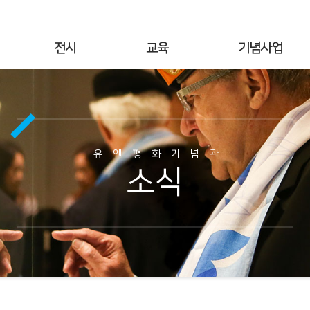
전시
교육
기념사업
상설전시
연간교육
기념행사
기획전시
교육공지
UN군 참전현황
야외전시
현장교육
기념시설정보
유엔평화기념관
사이버전시
온라인 교육
이달의 참전국
소식
6·25전쟁 캠페인
교육사진
이달의 영웅
명예의 전당
교육자료