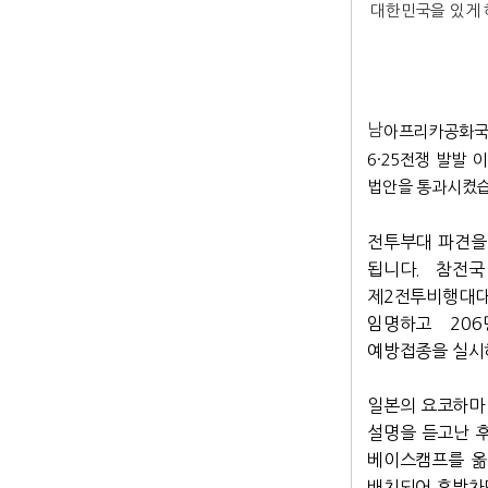
대한민국을 있게 
남
아프리카공화국(
6·25전쟁 발발
법안을 통과시켰습
전투부대 파견을 
됩니다. 참전국
제2전투비행대대의
임명하고 206
예방접종을 실시하
일본의 요코하마 
설명을 듣고난 
베이스캠프를 옮기
배치되어 후방차