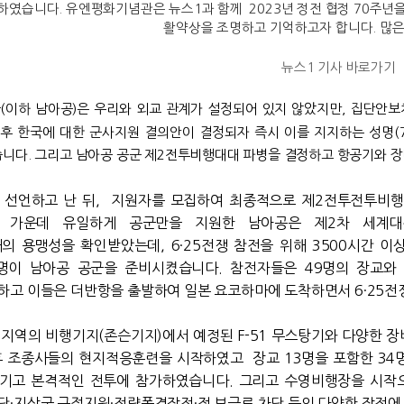
하였습니다. 유엔평화기념관은 뉴스1과 함께 2023년 정전 협정 70주년
활약상을 조명하고 기억하고자 합니다. 많
뉴스1 기사 바로가기
이하 남아공)은 우리와 외교 관계가 설정되어 있지 않았지만, 집단안보체
 이후 한국에 대한 군사지원 결의안이 결정되자 즉시 이를 지지하는 성명(
니다. 그리고 남아공 공군 제2전투비행대대 파병을 결정하고 항공기와 
선언하고 난 뒤, 지원자를 모집하여 최종적으로 제2전투전투비행대대(
 가운데 유일하게 공군만을 지원한 남아공은 제2차 세계대전에서부
 용맹성을 확인받았는데, 6·25전쟁 참전을 위해 3500시간 이상의
명이 남아공 공군을 준비시켰습니다. 참전자들은 49명의 장교와 
고 이들은 더반항을 출발하여 일본 요코하마에 도착하면서 6·25전
지역의 비행기지(존슨기지)에서 예정된 F-51 무스탕기와 다양한 
후 조종사들의 현지적응훈련을 시작하였고 장교 13명을 포함한 34
고 본격적인 전투에 참가하였습니다. 그리고 수영비행장을 시작으로 
단·지상군 근접지원·전략폭격작전·적 보급로 차단 등의 다양한 작전에