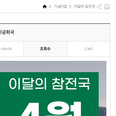
>
기념사업
>
이달의 참전국
카공화국
조회수
3-04-04
2,347