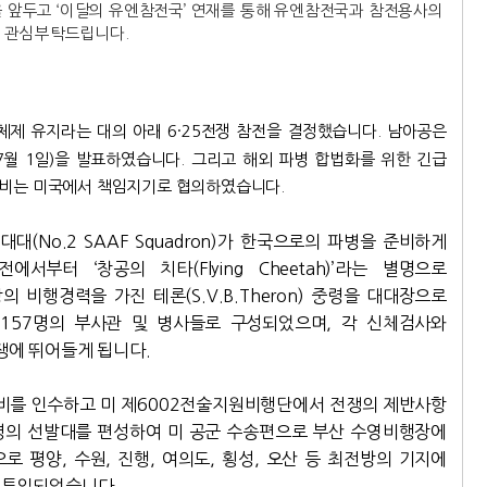
을 앞두고 ‘이달의 유엔참전국’ 연재를 통해 유엔참전국과 참전용사의
은 관심부탁드립니다.
제 유지라는 대의 아래 6·25전쟁 참전을 결정했습니다. 남아공은
7월 1일)을 발표하였습니다. 그리고 해외 파병 합법화를 위한 긴급
장비는 미국에서 책임지기로 협의하였습니다.
No.2 SAAF Squadron)가 한국으로의 파병을 준비하게
터 ‘창공의 치타(Flying Cheetah)’라는 별명으로
 비행경력을 가진 테론(S.V.B.Theron) 중령을 대대장으로
157명의 부사관 및 병사들로 구성되었으며, 각 신체검사와
쟁에 뛰어들게 됩니다.
장비를 인수하고 미 제6002전술지원비행단에서 전쟁의 제반사항
명의 선발대를 편성하여 미 공군 수송편으로 부산 수영비행장에
평양, 수원, 진행, 여의도, 횡성, 오산 등 최전방의 기지에
 투입되었습니다.