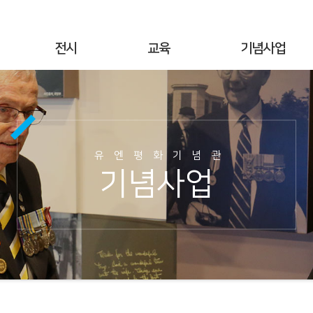
전시
교육
기념사업
상설전시
연간교육
기념행사
기획전시
교육공지
UN군 참전현황
야외전시
현장교육
기념시설정보
유엔평화기념관
사이버전시
온라인 교육
이달의 참전국
기념사업
6·25전쟁 캠페인
교육사진
이달의 영웅
명예의 전당
교육자료