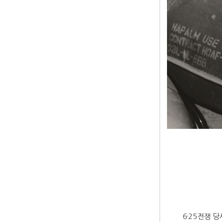
6·25전쟁 