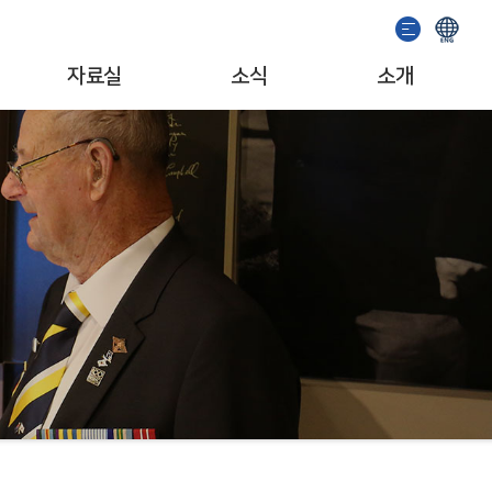
자료실
소식
소개
이용안내
기념관 소식
인사말
소장자료검색
공지사항
일반현황
발간도서
이벤트
조직/업무
추천도서
서포터즈
자료기증
문화예술단체
소개영상
MI/캐릭터