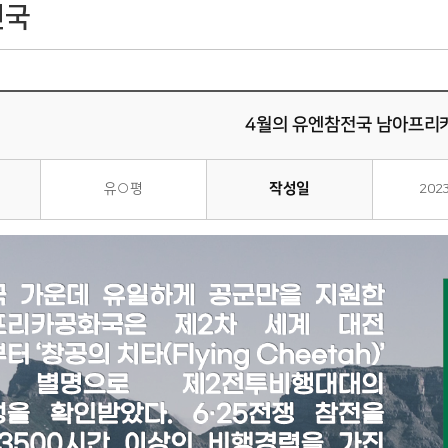
전국
4월의 유엔참전국 남아프리
작성일
유○평
202