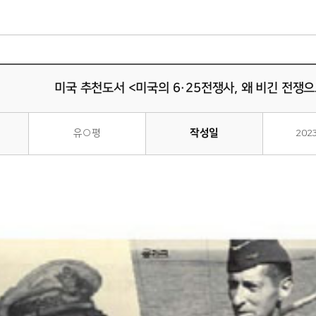
미국 추천도서 <미국의 6·25전쟁사, 왜 비긴 전쟁
작성일
유○평
202