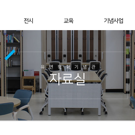
전시
교육
기념사업
상설전시
연간교육
기념행사
기획전시
교육공지
UN군 참전현황
야외전시
현장교육
기념시설정보
유엔평화기념관
사이버전시
온라인 교육
이달의 참전국
자료실
6·25전쟁 캠페인
교육사진
이달의 영웅
명예의 전당
교육자료