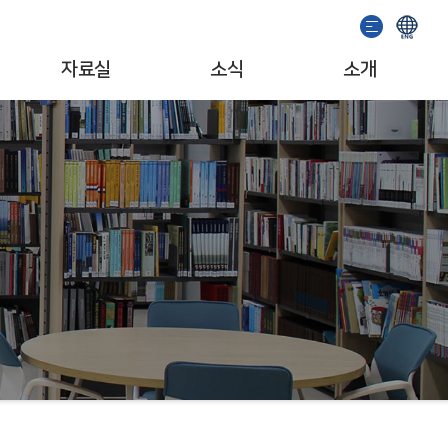
자료실
소식
소개
이용안내
기념관 소식
인사말
소장자료검색
공지사항
일반현황
발간도서
이벤트
조직/업무
추천도서
서포터즈
자료기증
문화예술단체
소개영상
MI/캐릭터