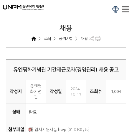
채용
>
>
>
소식
공지사항
채용
유엔평화기념관 기간제근로자(경영관리) 채용 공고
유엔평
2024-
작성자
작성일
조회수
화기념
1,094
10-11
관
상태
완료
첨부파일
(61.5 KByte)
입사지원서등.hwp