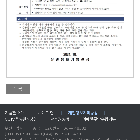
목록
기념관 소개
|
사이트 맵
|
개인정보처리방침
|
CCTV운영관리방침
|
저작권정책
|
이메일무단수집거부
부산광역시 남구 홍곡로 320번길 106 우 48532
(TEL) 051-901-1400
(FAX) 051-901-1470
Copyright (c) 2020 United Nations Peace Memorial. All rights reserved.