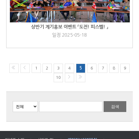
상반기 계기홍보 이벤트 「도전! 피스벨! 」
일정 2025-05-18
1
2
3
4
5
6
7
8
9
10